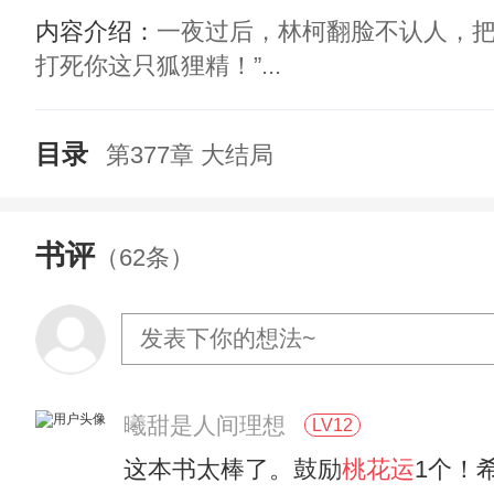
内容介绍：
一夜过后，林柯翻脸不认人，把
打死你这只狐狸精！”...
目录
第377章 大结局
书评
（62条）
曦甜是人间理想
LV12
这本书太棒了。鼓励
桃花运
1个！