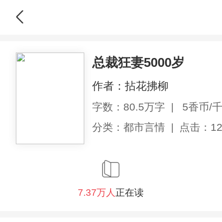
总裁狂妻5000岁
作者：
拈花拂柳
字数：80.5万字
|
5香币/
分类：
都市言情
|
点击：12
7.37万人
正在读