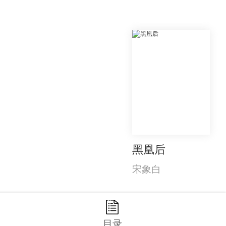
黑凰后
宋象白
目录