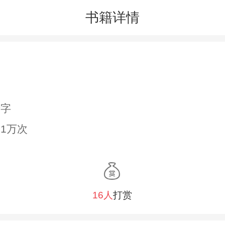
书籍详情
千字
1万次
16人
打赏