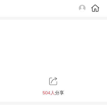
504人
分享