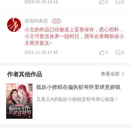
2023-04-20 19:24
0
0
香国内务府
LV1
小主的作品已经被皇上妥善保存，悉心照料，
小主可暂且休养一段时日，我等在香网恭候小
主再开新文~
2021-11-10 17:45
0
0
作者其他作品
查看全部
狐妖小撩精在偏执郁爷怀里肆意娇嗔
又美又A的狐妖小撩精是郁爷掌心独宠！