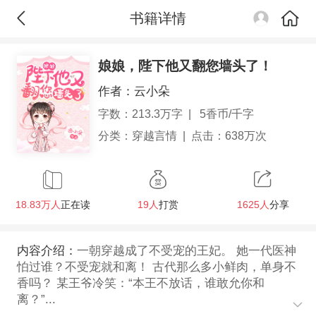
书籍详情
娘娘，陛下他又翻您墙头了！
作者：
云小朵
字数：213.3万字
|
5香币/千字
分类：
穿越言情
|
点击：638万次
18.83万人
正在读
19人
打赏
1625人
分享
内容介绍：
一朝穿越成了不受宠的王妃。 她一代医神
怕过谁？不受宠就和离！ 古代那么多小鲜肉，单身不
香吗？ 某王爷冷笑：“本王不放话，谁敢允你和
离？”...