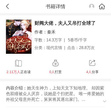
书籍详情
财阀大佬，夫人又吊打全球了
作者：
秦禾
字数：14.3万字
|
5香币/千字
分类：
现代言情
|
点击：28.8万次
2.11万人
正在读
0人
打赏
4人
分享
内容介绍：
她天生神力，上知天文下知地理。 却因紫
色双瞳被众人厌弃，说她是个扫把星。 唯一疼爱她的
外祖父母意外死亡，舅舅将其逐出家门。...