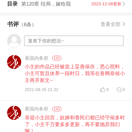
目录
第120章 结局，嫁给我
2023-12-08更新
书评
查看全部
（6条）
香国内务府
LV1
小主的作品已经被皇上妥善保存，悉心照料，
小主可暂且休养一段时日，我等在香网恭候小
主再开新文~
2021-08-25 21:32
0
0
香国内务府
LV1
恭迎小主回宫，奴婢和香民们都已经守候多时
了，小主千万要多多更新，再不要抛弃我们
啊！