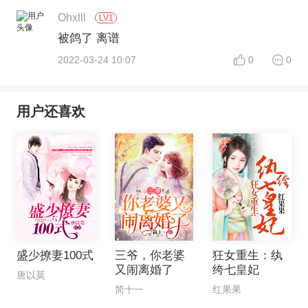
Ohxlll
LV1
被鸽了 离谱
2022-03-24 10:07
0
0
用户还喜欢
盛少撩妻100式
三爷，你老婆
狂女重生：纨
又闹离婚了
绔七皇妃
唐以莫
简十一
红果果