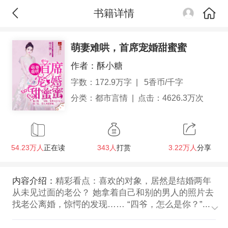
书籍详情
萌妻难哄，首席宠婚甜蜜蜜
作者：
酥小糖
字数：172.9万字
|
5香币/千字
分类：
都市言情
|
点击：4626.3万次
54.23万人
正在读
343人
打赏
3.22万人
分享
内容介绍：
精彩看点：喜欢的对象，居然是结婚两年
从未见过面的老公？ 她拿着自己和别的男人的照片去
找老公离婚，惊愕的发现…… “四爷，怎么是你？”...