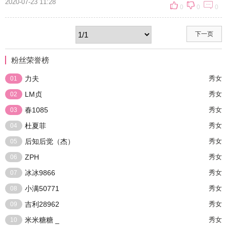
2020-07-23 11:28
0
0
0
下一页
粉丝荣誉榜
力夫
秀女
01
LM贞
秀女
02
春1085
秀女
03
杜夏菲
秀女
04
后知后觉（杰）
秀女
05
ZPH
秀女
06
冰冰9866
秀女
07
小满50771
秀女
08
吉利28962
秀女
09
米米糖糖 _
秀女
10