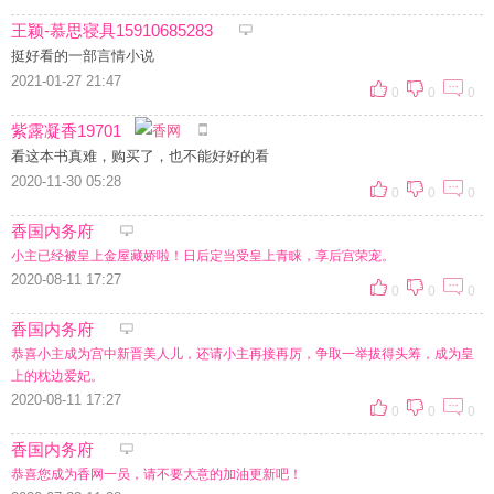
王颖-慕思寝具15910685283
挺好看的一部言情小说
2021-01-27 21:47
0
0
0
紫露凝香19701
看这本书真难，购买了，也不能好好的看
2020-11-30 05:28
0
0
0
香国内务府
小主已经被皇上金屋藏娇啦！日后定当受皇上青睐，享后宫荣宠。
2020-08-11 17:27
0
0
0
香国内务府
恭喜小主成为宫中新晋美人儿，还请小主再接再厉，争取一举拔得头筹，成为皇
上的枕边爱妃。
2020-08-11 17:27
0
0
0
香国内务府
恭喜您成为香网一员，请不要大意的加油更新吧！