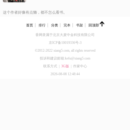
香姐17574
订阅了
《神医毒妃：病娇王爷别装了 》
这个作者好像有点懒，都不怎么看书。
香姐17574
订阅了
《神医毒妃：病娇王爷别装了 》
首页
排行
分类
完本
书架
回顶部
微微91922
订阅了
《离婚后，我继承了亿万财产》
香网隶属于北京大麦中金科技有限公司
京ICP备10019336号-3
yan26529
订阅了
《占欲》
©2012-2022 xiang5.com, all rights reserved
投诉和建议邮箱:kefu@xiang5.com
联系方式
|
3G版
|
作家中心
2026-08-08 12:48:44