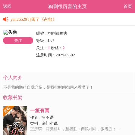
狗剩很厉害的主页
返回
首页
yan26529
订阅了
《占欲》
yan26529
订阅了
《占欲》
平煜……高霞
订阅了
《金牌甜妻，总裁宠婚1314》
昵称：狗剩很厉害
关注
等级：Lv7
平煜……高霞
订阅了
《金牌甜妻，总裁宠婚1314》
关注：
1
粉丝：
2
注册时间：2025-09-02
香姐17574
订阅了
《神医毒妃：病娇王爷别装了 》
香姐17574
订阅了
《神医毒妃：病娇王爷别装了 》
个人简介
微微91922
订阅了
《离婚后，我继承了亿万财产》
不是我的懒得自我介绍，是我把时间都用来看书了！
yan26529
订阅了
《占欲》
收藏书架
yan26529
订阅了
《占欲》
一笙有喜
作者：
鱼不语
平煜……高霞
订阅了
《金牌甜妻，总裁宠婚1314》
类别：
豪门小说
正所谓，两狐相斗，慧者胜；两狼相斗，狠者胜；...
平煜……高霞
订阅了
《金牌甜妻，总裁宠婚1314》