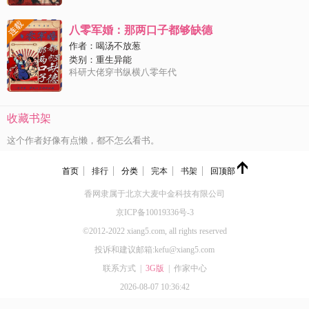
微微91922
订阅了
《离婚后，我继承了亿万财产》
八零军婚：那两口子都够缺德
作者：
喝汤不放葱
微微91922
订阅了
《离婚后，我继承了亿万财产》
类别：
重生异能
科研大佬穿书纵横八零年代
香姐17574
订阅了
《神医毒妃：病娇王爷别装了 》
香姐17574
订阅了
《神医毒妃：病娇王爷别装了 》
收藏书架
这个作者好像有点懒，都不怎么看书。
首页
排行
分类
完本
书架
回顶部
香网隶属于北京大麦中金科技有限公司
京ICP备10019336号-3
©2012-2022 xiang5.com, all rights reserved
投诉和建议邮箱:kefu@xiang5.com
联系方式
|
3G版
|
作家中心
2026-08-07 10:36:42