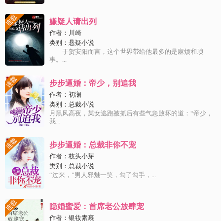
bjshenyue
订阅了
《向左向右，雾锁青春》
嫌疑人请出列
作者：
川崎
bjshenyue
订阅了
《向左向右，雾锁青春》
类别：
悬疑小说
于贺安阳而言，这个世界带给他最多的是麻烦和琐
微微91922
订阅了
事。...
《离婚后，我继承了亿万财产》
yan26529
订阅了
《占欲》
步步逼婚：帝少，别追我
作者：
初澜
类别：
总裁小说
月黑风高夜，某女逃跑被抓后有些气急败坏的道：“帝少，
我...
步步逼婚：总裁非你不宠
作者：
枝头小芽
类别：
总裁小说
“过来，”男人邪魅一笑，勾了勾手，...
隐婚蜜爱：首席老公放肆宠
作者：
银妆素裹