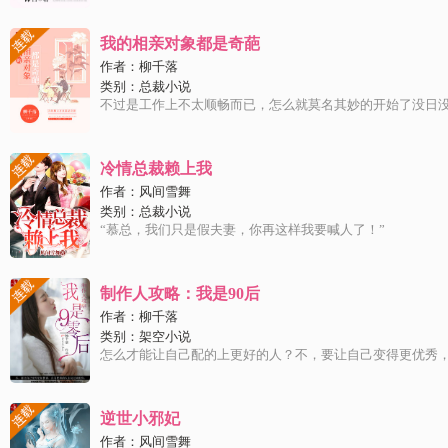
平煜……高霞
订阅了
《金牌甜妻，总裁宠婚1314》
我的相亲对象都是奇葩
作者：
柳千落
香姐17574
订阅了
《神医毒妃：病娇王爷别装了 》
类别：
总裁小说
不过是工作上不太顺畅而已，怎么就莫名其妙的开始了没日没..
yy23158
订阅了
《》
微微91922
订阅了
《离婚后，我继承了亿万财产》
冷情总裁赖上我
作者：
风间雪舞
类别：
总裁小说
“慕总，我们只是假夫妻，你再这样我要喊人了！”
制作人攻略：我是90后
作者：
柳千落
类别：
架空小说
怎么才能让自己配的上更好的人？不，要让自己变得更优秀，..
逆世小邪妃
作者：
风间雪舞