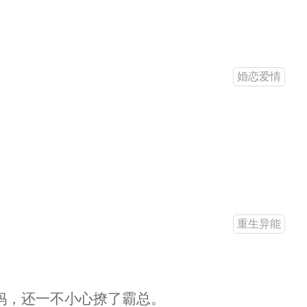
婚恋爱情
重生异能
妈，还一不小心撩了霸总。