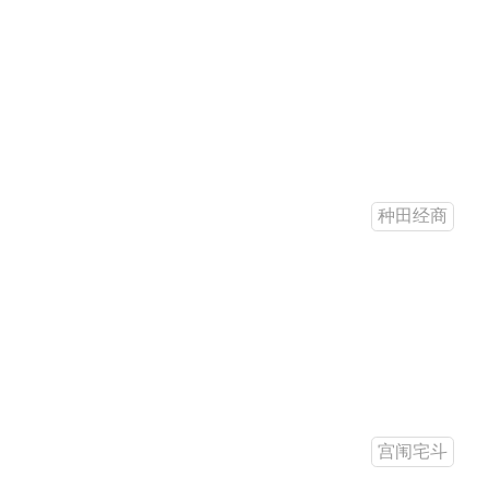
种田经商
宫闱宅斗