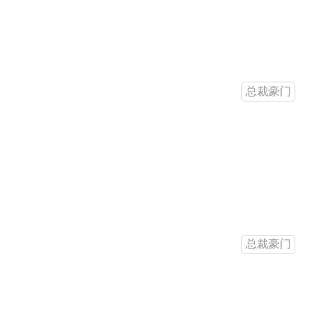
总裁豪门
总裁豪门