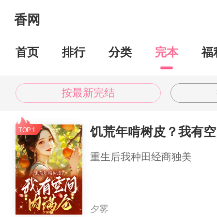
香网
首页
排行
分类
完本
福
按最新完结
饥荒年啃树皮？我有空
TOP.1
重生后我种田经商独美
夕雾