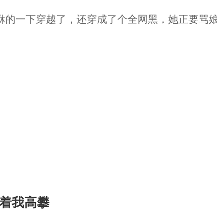
咻的一下穿越了，还穿成了个全网黑，她正要骂
。
着我高攀