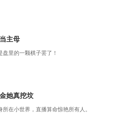
当主母
是盘里的一颗棋子罢了！
金她真挖坟
身所在小世界，直播算命惊艳所有人。