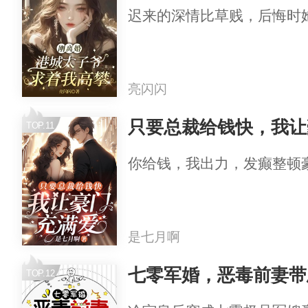
迟来的深情比草贱，后悔时
亮闪闪
只要总裁给钱快，我让
TOP.11
你给钱，我出力，发癫整顿
是七月啊
七零军婚，恶毒前妻带
TOP.12