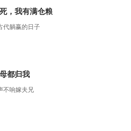
死，我有满仓粮
古代躺赢的日子
母都归我
声不响嫁夫兄