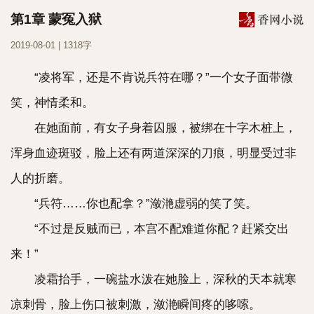
第1章 蒙冤入狱
2019-08-01 | 1318字
“凌将军，还是不肯说兵符在哪？”一个女子面带微
笑，神情柔和。
在她面前，有女子身着囚服，被绑在十字木桩上，
浑身血迹斑驳，脸上还有两道深深的刀痕，明显受过非
人的折磨。
“兵符……你也配拿？”潋滟虚弱的笑了笑。
“不过是反贼而已，本宫不配难道你配？赶紧交出
来！”
凌霜抬手，一碗盐水泼在她脸上，深秋的天本就寒
凉刺骨，脸上伤口被刺激，潋滟瞬间疼的哆嗦。