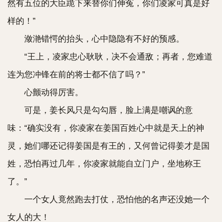
然有五位的大臣跪下来替你们伸冤，你们凌家可真是好
样的！”
潋滟错愕的抬头，心中隐隐有不好的预感。
“王上，凌家忠心耿耿，决不会通敌；再者，您难道
连为您冲锋在前的将士都不信了吗？”
心颤动得厉害。
可是，姜长风只是勾勾唇，脸上满是嘲讽的意
味：“确实没有，你凌家在姜国百姓心中就是天上的神
灵，她们哪还记得姜国是有王的，又何曾记得姜才是国
姓，恐怕再过几年，你凌家就能自立门户，坐地称王
了。”
一个女人竟然跑去打仗，恐怕他的名声还没她一个
女人的大！