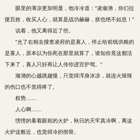
眼里的薄凉更加明显，他冷冷道：“凌潋滟，你们拉
拢百姓，收买人心，就算是战功赫赫，朕也绝不姑息！”
说着，他又离得近了些。
“允了右相去搜查凌府的是寡人，停止给前线供粮的
是寡人，原本以为你死在那里就算了，谁知你竟这都活
下来了，寡人只好再让人传你进宫护驾。”
潋滟的心越跳越慢，只觉得浑身冰凉，就连火辣辣
的伤口也不觉得疼了。
权势……
人心啊……
愣愣的看着眼前的火炉，秋日的天牢真冷啊，离这
火炉这般近，也觉得冷的彻骨。