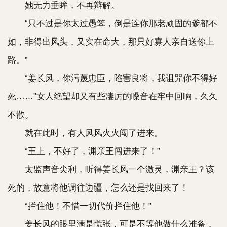
她无力垂眸，不再辩解。
“只不过是你太过愚笨，倒是连你那老顽固的爹都不
如，非得出风头，又实在命大，那只好寡人亲自送你上
路。”
“姜长风，你污蔑忠臣，陷害良将，我诅咒你不得好
死……”女人绝望却又有些凄厉的嗓音在牢中回响，久久
不散。
就在此时，有人风风火火闯了进来。
“王上，不好了，渊亲王闯进来了！”
太监声音尖利，听得姜长风一个激灵，渊亲王？该
死的，故意将他调往边疆，怎么还是找回来了！
“拦住他！不惜一切代价拦住他！”
姜长风的眼里满是慌张，可是不等他做什么准备，