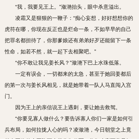
“我，我要见王上。”潋滟抬头，眼中杀意溢出。
凌霜又是狠狠的一鞭子：“痴心妄想，好好想想你的
虎符在哪，你现在反正也是烂命一条，不如早早的自己
把罪名都担待了，你那爹娘还有弟弟好歹还能留下一条
性命，如若不然，就一起下去相聚吧。”
“你不敢让我见姜长风？”潋滟下巴上水珠低落。
一定有误会，一切都来的太急，甚至于她回姜都后
的第一次与姜长风相见，就是她带着一队人马直闯入宫
门。
因为王上的亲信说王上遇刺，要让她去救驾。
“你要见寡人做什么？要告诉寡人你们一家是如何引
兵布局，如何拉拢人心的吗？凌潋滟，今日朝堂之上竟