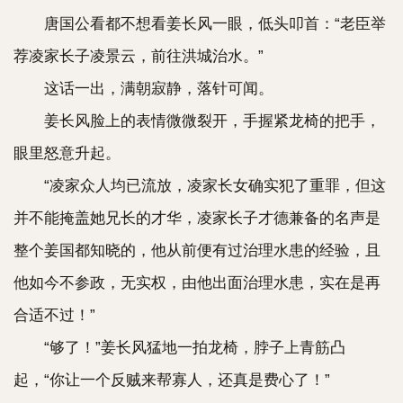
唐国公看都不想看姜长风一眼，低头叩首：“老臣举
荐凌家长子凌景云，前往洪城治水。”
这话一出，满朝寂静，落针可闻。
姜长风脸上的表情微微裂开，手握紧龙椅的把手，
眼里怒意升起。
“凌家众人均已流放，凌家长女确实犯了重罪，但这
并不能掩盖她兄长的才华，凌家长子才德兼备的名声是
整个姜国都知晓的，他从前便有过治理水患的经验，且
他如今不参政，无实权，由他出面治理水患，实在是再
合适不过！”
“够了！”姜长风猛地一拍龙椅，脖子上青筋凸
起，“你让一个反贼来帮寡人，还真是费心了！”