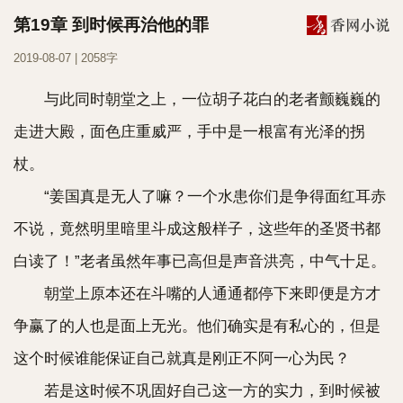
第19章 到时候再治他的罪
2019-08-07 | 2058字
与此同时朝堂之上，一位胡子花白的老者颤巍巍的
走进大殿，面色庄重威严，手中是一根富有光泽的拐
杖。
“姜国真是无人了嘛？一个水患你们是争得面红耳赤
不说，竟然明里暗里斗成这般样子，这些年的圣贤书都
白读了！”老者虽然年事已高但是声音洪亮，中气十足。
朝堂上原本还在斗嘴的人通通都停下来即便是方才
争赢了的人也是面上无光。他们确实是有私心的，但是
这个时候谁能保证自己就真是刚正不阿一心为民？
若是这时候不巩固好自己这一方的实力，到时候被