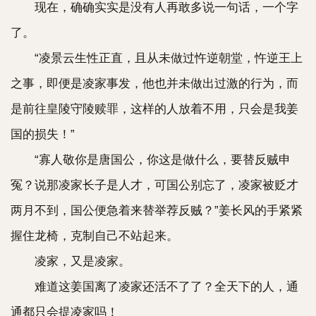
现在，确确实实是没有人再敢多说一句话，一个字
了。
“凌景云生性正直，且从未做过忤逆朝堂，忤逆王上
之事，即便是凌家事发，他也并未做出过激的行为，而
是前往皇陵守陵赎罪，这样的人放着不用，只会是我姜
国的损失！”
“寡人敬你是唐国公，你这是做什么，要替反贼申
冤？说那凌家长子是人才，可国公别忘了，凌家被贬才
两月不到，国公便急着来替举荐反贼？”姜长风的手紧紧
握住龙椅，克制自己不站起来。
凌家，又是凌家。
难道这姜国离了凌家还活不了了？全天下的人，通
通都只会提凌家吗！