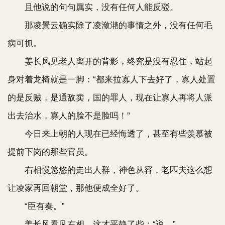
且他说的句句属实，没有任何人能反驳。
那凌景云确实除了凌潋滟的事情之外，没有任何毛
病可抓。
姜长风见老人离开的背影，终究是没有忍住，站起
身对着龙椅就是一脚：“都来拉寡人下去好了，寡人处置
的是反贼，是通敌卖，国的罪人，现在让寡人再将人派
出去治水，寡人的脸不是脸吗！”
今日来上朝的人现在已经悔透了，甚至有些羡慕被
提前下岗的那些官员。
右相慢悠悠的走出人群，神色从容，老匹夫这么想
让凌家再回朝堂，那他便成全好了。
“臣有奏。”
姜长风看见右相，这才平静了些：“说。”