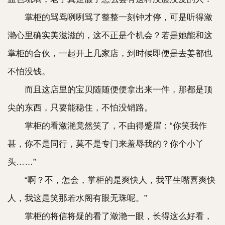
掌柜的骂骂咧咧骂了整整一刻钟才停，可是听得潋
滟心里确实美滋滋的，这不正是个机会？若是她能和这
掌柜的合伙，一起开上几家店，到时候即便是去姜都也
不怕没钱。
而且这店里的宝贝随随便便拿出来一件，那都是顶
尖的东西，只要能稳住，不怕没销路。
掌柜的看潋滟竟然笑了，不由得蹙眉：“你笑我作
甚，你不是同行，莫不是专门来羞辱我的？你个小丫
头……”
“啊？不，怎会，掌柜的是爽快人，我平生嘴喜爽快
人，我这是笑那若水阁有眼无珠呢。”
掌柜的将信将疑的看了潋滟一眼，长得这么好看，