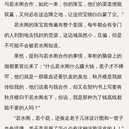
与若水阁合作，如此一来，你的珠宝，他们的渠道便能
双赢，又何必在这边陲之地，让这些宝物白白蒙了尘。”
若水阁的珠宝首饰遍布整个姜国，每年都会有专门
的人到割地去找好的货源，这边城虽然小，且偏，但是
不可能不会被若水阁知道。
果然，提到与若水阁合作的事情，掌柜的脑袋上的
烟都要冒出来了：“什么若水阁什么赚大钱，老子才不稀
罕，他们就是一群吸血还要扒皮的臭虫，秋月楼是我娘
传给我的，他们说着与我合作，却又在契约书上写要将
秋月楼归于若水阁名下，你说，我是那种为了钱底线都
能不要的人吗？”
“若水阁，若个屁，还偷走老子几张设计图和一筐子
血色琉璃，老子真是服了怎么会有这种没脸没皮的人！”