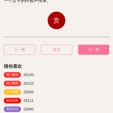
一个女子的呼救声传来。
赏
上一章
目录
下一章
猜你喜欢
26149
热门畅销
26133
热门畅销
25836
人气推荐
26111
最佳热搜
25845
最新完结