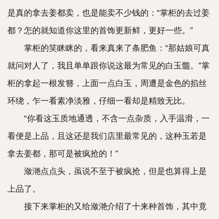
是真的拿去姜都卖，也是能卖不少钱的：“掌柜的去过姜
都？怎的就知道你这里的首饰更新鲜，更好一些。”
掌柜的笑眯眯的，看来真来了条肥鱼：“那姑娘可真
就问对人了，我且单单跟你说这最为常见的白玉髓。”掌
柜的拿起一根发簪，上面一点白玉，周遭是金色的掐丝
环绕，乍一看素净淡雅，仔细一看却是精致无比。
“你看这玉质地通透，不含一点杂质，入手温滑，一
看便是上品，且这还是我们店里最常见的，这种玉若是
拿去姜都，那可是被疯抢的！”
潋滟点点头，虽说不至于被疯抢，但是也算得上是
上品了。
接下来掌柜的又给潋滟介绍了十来种首饰，其中竟