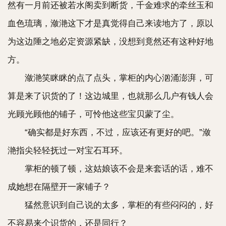
然有一月前还被若水阁卖到断货，千金难求的牵丝玉和
血色琉璃，潋滟这下才是真觉得自己来读地方了，原以
为这边陲之地必定资源紧缺，没想到竟然还有这种好地
方。
潋滟笑眯眯的点了点头，掌柜的内心汹涌澎湃，可
算是来了识货的了！这边城里，也就那么几户有钱人会
光顾光顾他的铺子，可怜他这些宝贝蒙了尘。
“确实都是好东西，不过，应该还有更好的吧。”潋
滟指尖轻轻抚过一对宝石耳环。
掌柜的顿了顿，这姑娘该不会是来套话的话，难不
成她想在隔壁开一家铺子？
猛然意识到自己说的太多，掌柜的有些闷闷的，好
不容易来个识货的，还是同行？