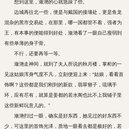
想到这里，潋滟的心就急躁了些。
边城再往北一些，便是与戴国的接壤处，更是鱼龙
混杂的黑市交易处，在那里，哪一国都管不着，强者为
王，有本事的便能得到好处，潋滟看了一眼自己瘦弱到
有些单薄的身子骨。
不行，还要再等一等。
潋滟走神间，就到了夫人所说的秋月楼，掌柜的一
见这姑娘浑身气度不凡，立刻便迎上来：“姑娘，看看首
饰啊？这些都是我们刚到的新款，翡翠簪子，琉璃手
环，应有尽有，就算是姜都的若水阁也比不上我铺子里
这些新鲜玩意儿的。”
潋滟扫过一眼，确实是好东西，她见过的好东西不
少，可这里的首饰光泽，质地一眼看去都是极好的，若