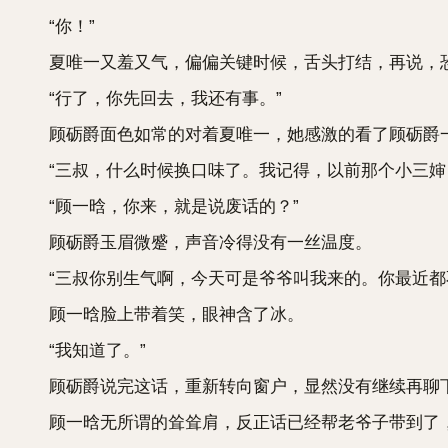
“你！”
夏唯一又羞又气，偏偏关键时候，舌头打结，再说，
“行了，你先回去，我还有事。”
顾砺爵面色如常的对着夏唯一，她感激的看了顾砺爵一
“三叔，什么时候换口味了。我记得，以前那个小三婶
“顾一晗，你来，就是说废话的？”
顾砺爵玉眉微蹙，声音冷得没有一丝温度。
“三叔你别生气啊，今天可是爷爷叫我来的。你最近都不
顾一晗脸上带着笑，眼神含了冰。
“我知道了。”
顾砺爵说完这话，重新转向窗户，显然没有继续再聊
顾一晗无所谓的耸耸肩，反正话已经帮老爷子带到了，