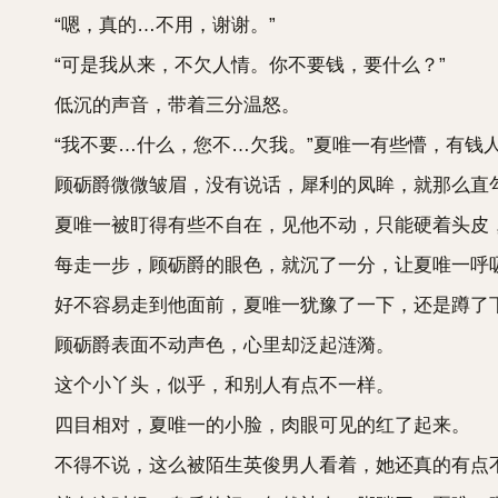
“嗯，真的…不用，谢谢。”
“可是我从来，不欠人情。你不要钱，要什么？”
低沉的声音，带着三分温怒。
“我不要…什么，您不…欠我。”夏唯一有些懵，有钱
顾砺爵微微皱眉，没有说话，犀利的凤眸，就那么直
夏唯一被盯得有些不自在，见他不动，只能硬着头皮
每走一步，顾砺爵的眼色，就沉了一分，让夏唯一呼
好不容易走到他面前，夏唯一犹豫了一下，还是蹲了下
顾砺爵表面不动声色，心里却泛起涟漪。
这个小丫头，似乎，和别人有点不一样。
四目相对，夏唯一的小脸，肉眼可见的红了起来。
不得不说，这么被陌生英俊男人看着，她还真的有点