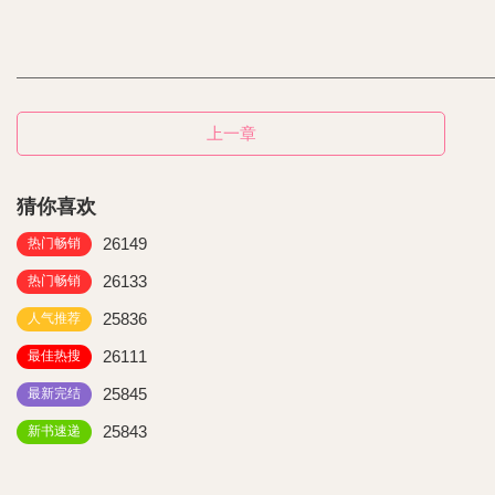
上一章
猜你喜欢
26149
热门畅销
26133
热门畅销
25836
人气推荐
26111
最佳热搜
25845
最新完结
25843
新书速递