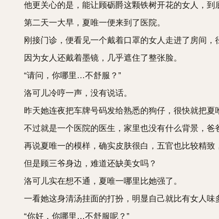
他更关心的是，能让顾砺爵这颗铁树开花的女人，到
第二天一大早，夏唯一便来到了医院。
刚接门诊，便看见一个戴着口罩的女人走进了房间，径
因为女人还戴着墨镜，几乎遮住了整张脸。
“请问，你哪里…不舒服？”
洛可儿冷哼一声，没有说话。
昨天她连夜把车牌号码发给熟悉的狗仔，很快就把夏唯
不过就是一个医院的医生，家里也没有什么背景，爸爸
再说夏唯一的模样，确实皮肤很白，五官也比较精致，
但是顾三爷身边，难道还缺美女吗？
洛可儿实在想不通，夏唯一哪里比她强了。
一看她这身清汤挂面的打扮，明显自己就比有女人味
“你好，你哪里…不舒服呢？”