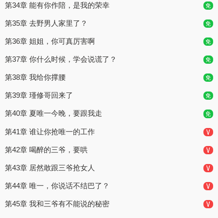
第34章 能有你作陪，是我的荣幸
第35章 去野男人家里了？
第36章 姐姐，你可真厉害啊
第37章 你什么时候，学会说谎了？
第38章 我给你撑腰
第39章 瑾修哥回来了
第40章 夏唯一今晚，要跟我走
第41章 谁让你抢唯一的工作
第42章 喝醉的三爷，要哄
第43章 居然敢跟三爷抢女人
第44章 唯一，你说话不结巴了？
第45章 我和三爷有不能说的秘密