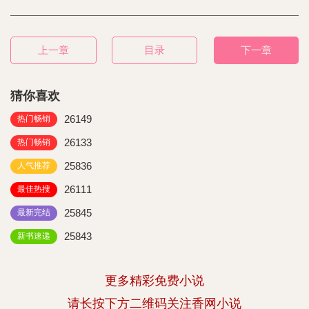
上一章
目录
下一章
猜你喜欢
26149
热门畅销
26133
热门畅销
25836
人气推荐
26111
最佳热搜
25845
最新完结
25843
新书速递
更多精彩免费小说
请长按下方二维码关注香网小说