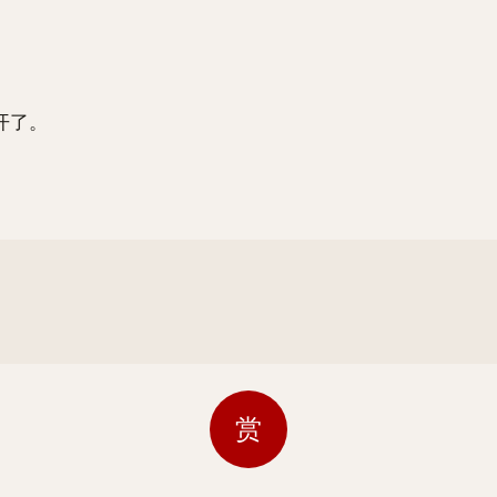
开了。
赏