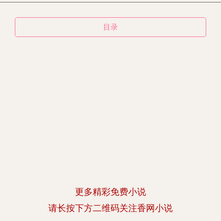
目录
更多精彩免费小说
请长按下方二维码关注香网小说