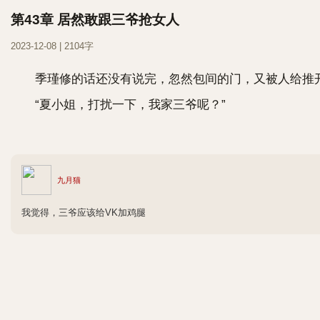
第43章 居然敢跟三爷抢女人
2023-12-08 | 2104字
季瑾修的话还没有说完，忽然包间的门，又被人给推
“夏小姐，打扰一下，我家三爷呢？”
九月猫
我觉得，三爷应该给VK加鸡腿