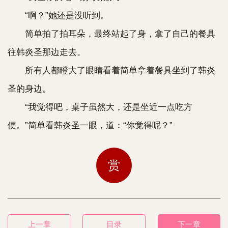
“啊？”她还是没听到。
简单拍了拍耳朵，最终站起了身，拿了自己的餐具
往韩炎圣那边走去。
所有人都瞪大了眼睛看着简单拿着餐具坐到了韩炎
圣的身边。
“我觉得吧，桌子虽然大，还是坐近一点吃方
便。”简单看韩炎圣一眼，道：“你觉得呢？”
赏
上一章
目录
下一章