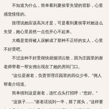
不知道为什么，简单看到夏侯零失望的背影，心里
感觉怪怪的。
按理说她应该高兴才是，可是看到夏侯零对她这么
失望，她心里居然一点也开心不起来。
大概是觉得被人误解成了那种不正经的女人，心里
不好受吧。
不过这种不好受很快就烟消云散，因为庄园里的谢
老师带着一帮女佣出现在了她的房间门口。
“这位是谢老，负责管理庄园里的四位少爷。”佣人
帮着介绍道。
简单猜到这是谢老，连忙点头打招呼：“您好。”
“这孩子……”谢老话说到一半，摇了摇头，“这样要