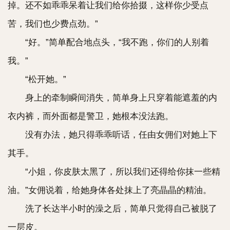
掉。还不如乖乖呆着让我们给你拾掇，这样你少受点
苦，我们也少费点劲。”
“好。”简单配合地点头，“我不跑，你们的人别着
我。”
“松开她。”
身上的牵制瞬间消失，简单身上只穿着能遮羞的内
衣内裤，而外面都是警卫，她根本没法跑。
没有办法，她只得乖乖听话，任由女佣们对她上下
其手。
“小姐，你皮肤太黑了，所以我们还得给你抹一些精
油。”女佣说着，给她身体各处抹上了亮晶晶的精油。
洗了长达半小时的澡之后，简单只觉得自己被脱了
一层皮。