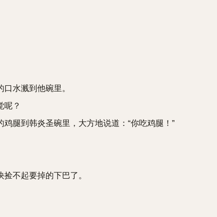
的口水溅到他碗里。
觉呢？
腿到韩炎圣碗里，大方地说道：“你吃鸡腿！”
捡不起要掉的下巴了。
。