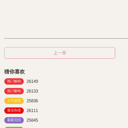
上一章
猜你喜欢
26149
热门畅销
26133
热门畅销
25836
人气推荐
26111
最佳热搜
25845
最新完结