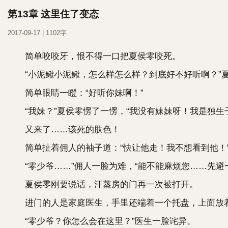
第13章 这里住了变态
2017-09-17 | 1102字
简单咬咬牙，恨不得一口把夏侯零咬死。
“小泥鳅小泥鳅，怎么样怎么样？到底好不好听啊？”夏
简单眼睛一瞪：“好听你妹啊！”
“我妹？”夏侯零愣了一愣，“我没有妹妹呀！我是独生
又来了……该死的肤色！
简单扯着佣人的袖子道：“快让他走！我不想看到他！
“零少爷……”佣人一脸为难，“能不能麻烦您……先避
夏侯零刚要说话，汗蒸房的门再一次被打开。
进门的人是家庭医生，手里还端着一个托盘，上面放
“零少爷？你怎么会在这里？”医生一脸诧异。