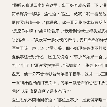
“我听玄森说四小姐在这里，出于好奇就来看一下，没想
简单浑身一哆嗦，连忙道：“医生！救我！我一看见他
夏侯零眼睛一亮：“你是说，你一看见我身体就有反应
“反应你妹啊！”简单咬着牙，“我看到你就觉得头晕恶心
“别这样……”夏侯零一脸受伤的表情，委屈巴巴的样子
医生干咳一声，道：“零少爷，四小姐现在身体不舒服，
夏侯零还想说什么，医生又说道：“韩少爷如果一会儿
“行了行了！”夏侯零摆摆手：“我知道了，我走还不行吗
说完，他十分不舍地朝着简单摆了摆手，这才一步三
一直到汗蒸房的门被关上，简单一颗悬着的心这才放
“那个人到底是谁啊？是变态吗？”
医生忍俊不禁地回答道：“那位是零少，是夏侯家唯一