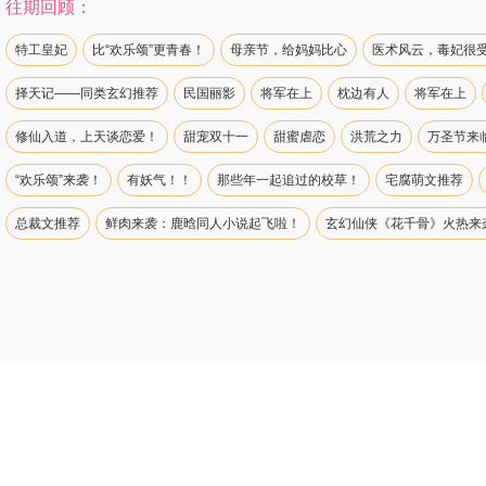
往期回顾：
特工皇妃
比“欢乐颂”更青春！
母亲节，给妈妈比心
医术风云，毒妃很
择天记——同类玄幻推荐
民国丽影
将军在上
枕边有人
将军在上
修仙入道，上天谈恋爱！
甜宠双十一
甜蜜虐恋
洪荒之力
万圣节来
“欢乐颂”来袭！
有妖气！！
那些年一起追过的校草！
宅腐萌文推荐
总裁文推荐
鲜肉来袭：鹿晗同人小说起飞啦！
玄幻仙侠《花千骨》火热来