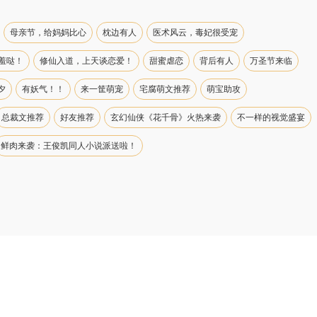
母亲节，给妈妈比心
枕边有人
医术风云，毒妃很受宠
羞哒！
修仙入道，上天谈恋爱！
甜蜜虐恋
背后有人
万圣节来临
夕
有妖气！！
来一筐萌宠
宅腐萌文推荐
萌宝助攻
总裁文推荐
好友推荐
玄幻仙侠《花千骨》火热来袭
不一样的视觉盛宴
鲜肉来袭：王俊凯同人小说派送啦！