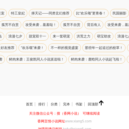
受宠
特工皇妃
择天记——同类玄幻推荐
比“欢乐颂”更青春！
民国丽影
孤芳不自赏
攻受来袭，羞羞哒！
孤芳不自赏
背后有人
攻受来袭，羞
临
浪漫七夕
甜宠双十一
来一筐萌宠
洪荒之力
萌宝助攻
浪漫七
好友推荐
“欢乐颂”来袭！
不一样的视觉盛宴
那些年一起追过的校草！
袭
鲜肉来袭：王俊凯同人小说派送啦！
鲜肉来袭：鹿晗同人小说起飞啦！
首页
排行
分类
完本
书架
回顶部
关注微信公众号：搜（香网小说） 可继续阅读
香网言情小说网址
www.xiang5.com