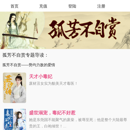
首页
充值
登陆
注册
孤芳不自赏专题导读：
孤芳不自赏——势均力敌的爱情
天才小毒妃
废材丑女实为貌美天才毒医！
盛世溺宠，毒妃不好惹
她是东尧国不能聚气的废柴，被辱至死；他是整个大陆最尊
贵的王，白袍倾世！...