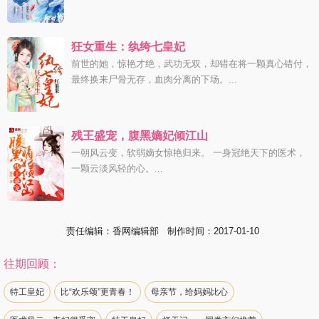
狂女重生：纨绔七皇妃
前世的她，惊艳才绝，武功无双，却错在将一颗真心错付，
最终换来尸骨无存，血肉分离的下场。...
残王盛宠，腹黑嫡妃倾江山
一朝风云变，软弱嫡女惊艳归来。 一身冠绝天下的医术，
一颗云淡风轻的心。...
责任编辑：香网编辑部 制作时间：2017-01-10
往期回顾：
特工皇妃
比“欢乐颂”更青春！
母亲节，给妈妈比心