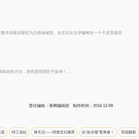
案件到最后都在为主线做铺垫。全文以女主伊藤树在一个个灵异诡异...
续命的方法，竟然是把我吃干抹净！...
责任编辑：香网编辑部 制作时间：2016-12-09
受宠
特工皇妃
择天记——同类玄幻推荐
比“欢乐颂”更青春！
民国丽影