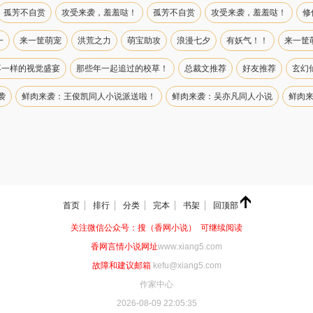
孤芳不自赏
攻受来袭，羞羞哒！
孤芳不自赏
攻受来袭，羞羞哒！
修
一
来一筐萌宠
洪荒之力
萌宝助攻
浪漫七夕
有妖气！！
来一筐
不一样的视觉盛宴
那些年一起追过的校草！
总裁文推荐
好友推荐
玄幻
袭
鲜肉来袭：王俊凯同人小说派送啦！
鲜肉来袭：吴亦凡同人小说
鲜肉
首页
排行
分类
完本
书架
回顶部
关注微信公众号：搜（香网小说） 可继续阅读
香网言情小说网址
www.xiang5.com
故障和建议邮箱
kefu@xiang5.com
作家中心
2026-08-09 22:05:35