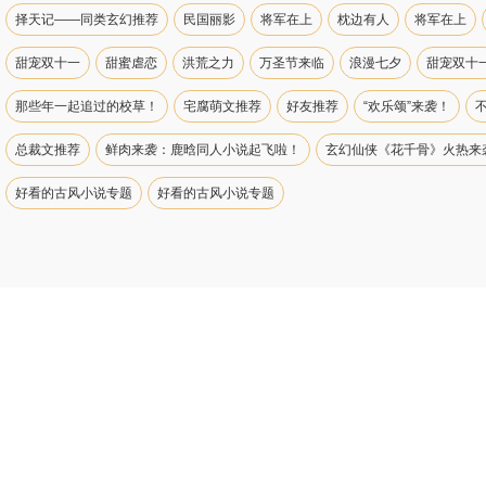
择天记——同类玄幻推荐
民国丽影
将军在上
枕边有人
将军在上
甜宠双十一
甜蜜虐恋
洪荒之力
万圣节来临
浪漫七夕
甜宠双十
那些年一起追过的校草！
宅腐萌文推荐
好友推荐
“欢乐颂”来袭！
总裁文推荐
鲜肉来袭：鹿晗同人小说起飞啦！
玄幻仙侠《花千骨》火热来
好看的古风小说专题
好看的古风小说专题