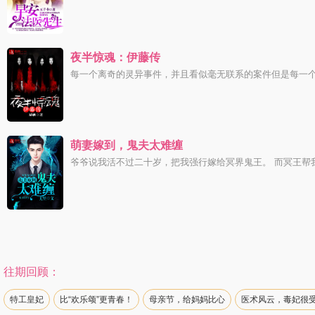
夜半惊魂：伊藤传
每一个离奇的灵异事件，并且看似毫无联系的案件但是每一个
萌妻嫁到，鬼夫太难缠
爷爷说我活不过二十岁，把我强行嫁给冥界鬼王。 而冥王帮我
往期回顾：
特工皇妃
比“欢乐颂”更青春！
母亲节，给妈妈比心
医术风云，毒妃很