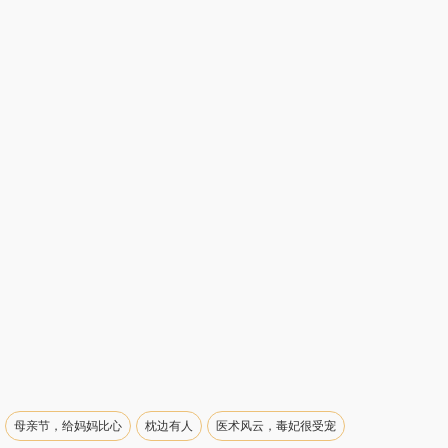
母亲节，给妈妈比心
枕边有人
医术风云，毒妃很受宠