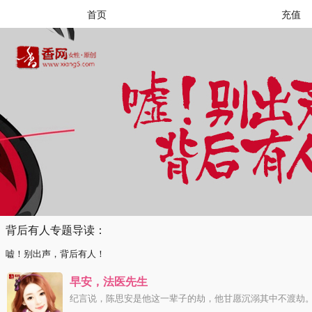
首页
充值
背后有人专题导读：
嘘！别出声，背后有人！
早安，法医先生
纪言说，陈思安是他这一辈子的劫，他甘愿沉溺其中不渡劫。 