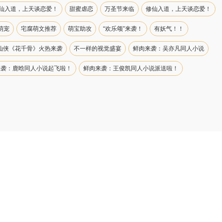
仙入道，上天谈恋爱！
甜蜜虐恋
万圣节来临
修仙入道，上天谈恋爱！
萌宠
宅腐萌文推荐
萌宝助攻
“欢乐颂”来袭！
有妖气！！
仙侠《花千骨》火热来袭
不一样的视觉盛宴
鲜肉来袭：吴亦凡同人小说
来袭：鹿晗同人小说起飞啦！
鲜肉来袭：王俊凯同人小说派送啦！