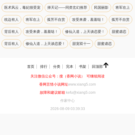
医术风云，毒妃很受宠
择天记——同类玄幻推荐
民国丽影
将军在上
枕边有人
将军在上
孤芳不自赏
攻受来袭，羞羞哒！
孤芳不自赏
背后有人
攻受来袭，羞羞哒！
修仙入道，上天谈恋爱！
甜蜜虐恋
背后有人
修仙入道，上天谈恋爱！
甜宠双十一
甜蜜虐恋
洪荒之力
浪漫七夕
甜宠双十一
来一筐萌宠
洪荒之力
首页
排行
分类
完本
书架
回顶部
萌宝助攻
浪漫七夕
有妖气！！
来一筐萌宠
宅腐萌文推荐
关注微信公众号：搜（香网小说） 可继续阅读
萌宝助攻
“欢乐颂”来袭！
有妖气！！
那些年一起追过的校草！
香网言情小说网址
www.xiang5.com
宅腐萌文推荐
好友推荐
“欢乐颂”来袭！
不一样的视觉盛宴
故障和建议邮箱
kefu@xiang5.com
作家中心
那些年一起追过的校草！
总裁文推荐
好友推荐
2026-08-09 03:39:33
玄幻仙侠《花千骨》火热来袭
不一样的视觉盛宴
鲜肉来袭：吴亦凡同人小说
总裁文推荐