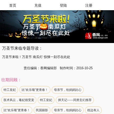
首页
充值
登陆
注册
万圣节来临专题导读：
万圣节来啦！万圣节 南瓜灯 惊悚一刻尽在此处
责任编辑：香网编辑部 制作时间：2016-10-25
往期回顾：
特工皇妃
比“欢乐颂”更青春！
母亲节，给妈妈比心
医术风云，毒妃很受宠
特工皇妃
择天记——同类玄幻推荐
比“欢乐颂”更青春！
民国丽影
母亲节，给妈妈比心
枕边有人