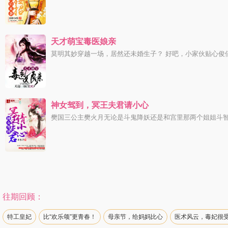
天才萌宝毒医娘亲
莫明其妙穿越一场，居然还未婚生子？ 好吧，小家伙贴心俊俏
神女驾到，冥王夫君请小心
樊国三公主樊火月无论是斗鬼降妖还是和宫里那两个姐姐斗智斗
往期回顾：
特工皇妃
比“欢乐颂”更青春！
母亲节，给妈妈比心
医术风云，毒妃很