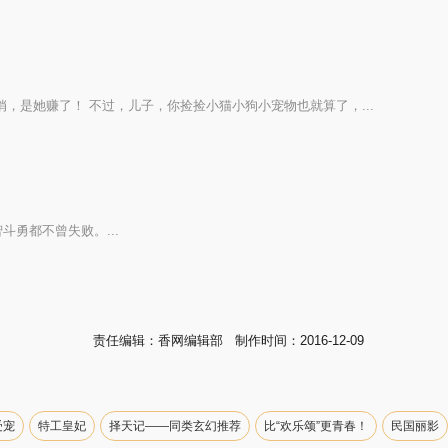
，是她赚了！ 不过，儿子，你捡捡小猫小狗小宠物也就算了，...
勇都不曾失败。...
责任编辑：香网编辑部 制作时间：2016-12-09
受宠
特工皇妃
择天记——同类玄幻推荐
比“欢乐颂”更青春！
民国丽影