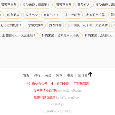
孤芳不自赏
攻受来袭，羞羞哒！
孤芳不自赏
背后有人
攻受来袭，羞
力
萌宝助攻
浪漫七夕
有妖气！！
来一筐萌宠
宅腐萌文推荐
萌
一起追过的校草！
总裁文推荐
好友推荐
玄幻仙侠《花千骨》火热来袭
：王俊凯同人小说派送啦！
鲜肉来袭：吴亦凡同人小说
鲜肉来袭：鹿晗同人
首页
排行
分类
完本
书架
回顶部
关注微信公众号：搜（香网小说） 可继续阅读
香网言情小说网址
www.xiang5.com
故障和建议邮箱
kefu@xiang5.com
作家中心
2026-08-07 12:34:13