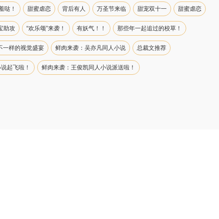
羞哒！
甜蜜虐恋
背后有人
万圣节来临
甜宠双十一
甜蜜虐恋
宝助攻
“欢乐颂”来袭！
有妖气！！
那些年一起追过的校草！
不一样的视觉盛宴
鲜肉来袭：吴亦凡同人小说
总裁文推荐
小说起飞啦！
鲜肉来袭：王俊凯同人小说派送啦！