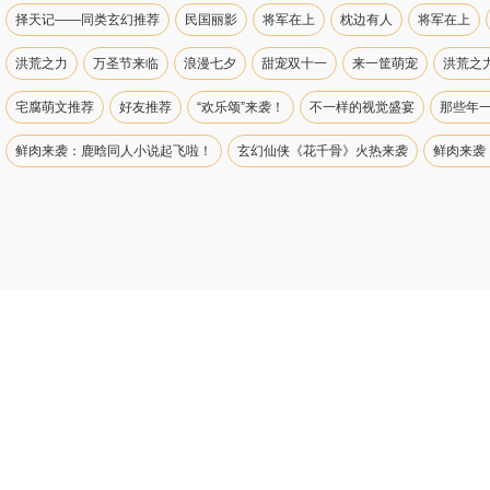
择天记——同类玄幻推荐
民国丽影
将军在上
枕边有人
将军在上
洪荒之力
万圣节来临
浪漫七夕
甜宠双十一
来一筐萌宠
洪荒之
宅腐萌文推荐
好友推荐
“欢乐颂”来袭！
不一样的视觉盛宴
那些年
鲜肉来袭：鹿晗同人小说起飞啦！
玄幻仙侠《花千骨》火热来袭
鲜肉来袭