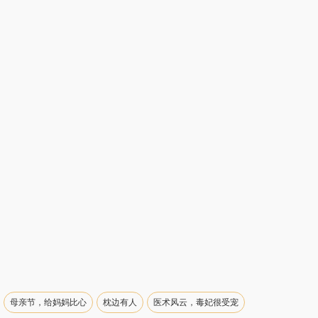
母亲节，给妈妈比心
枕边有人
医术风云，毒妃很受宠