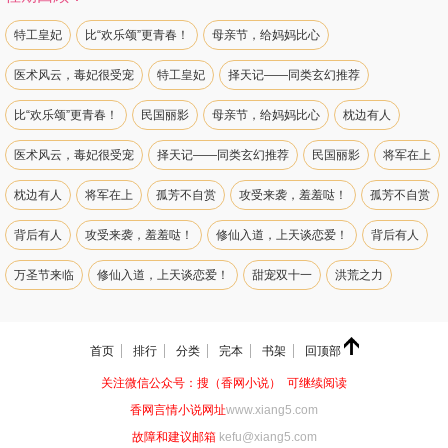
特工皇妃
比“欢乐颂”更青春！
母亲节，给妈妈比心
医术风云，毒妃很受宠
特工皇妃
择天记——同类玄幻推荐
比“欢乐颂”更青春！
民国丽影
母亲节，给妈妈比心
枕边有人
医术风云，毒妃很受宠
择天记——同类玄幻推荐
民国丽影
将军在上
枕边有人
将军在上
孤芳不自赏
攻受来袭，羞羞哒！
孤芳不自赏
背后有人
攻受来袭，羞羞哒！
修仙入道，上天谈恋爱！
背后有人
万圣节来临
修仙入道，上天谈恋爱！
甜宠双十一
洪荒之力
万圣节来临
浪漫七夕
甜宠双十一
来一筐萌宠
洪荒之力
首页
排行
分类
完本
书架
回顶部
萌宝助攻
浪漫七夕
有妖气！！
来一筐萌宠
宅腐萌文推荐
关注微信公众号：搜（香网小说） 可继续阅读
萌宝助攻
“欢乐颂”来袭！
有妖气！！
那些年一起追过的校草！
香网言情小说网址
www.xiang5.com
宅腐萌文推荐
好友推荐
“欢乐颂”来袭！
不一样的视觉盛宴
故障和建议邮箱
kefu@xiang5.com