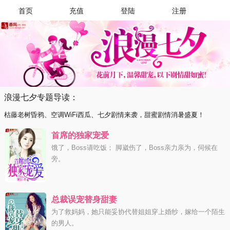
首页
充值
登陆
注册
浪漫七夕专题导读：
枯藤老树昏鸦、空调WiFi西瓜、七夕剧情来袭，甜蜜剧情消暑盛夏！
首席的独家宠爱
饿了，Boss请吃饭； 脚崴伤了，Boss亲力亲为，伺候在
旁。
总裁误宠替身甜妻
为了救妈妈，她只能妥协代替姐姐穿上婚纱，嫁给一个陌生
的男人。