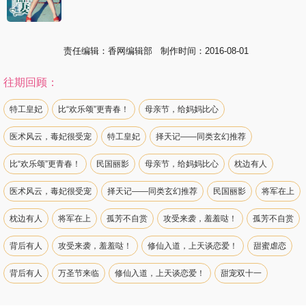
责任编辑：香网编辑部 制作时间：2016-08-01
往期回顾：
特工皇妃
比“欢乐颂”更青春！
母亲节，给妈妈比心
医术风云，毒妃很受宠
特工皇妃
择天记——同类玄幻推荐
比“欢乐颂”更青春！
民国丽影
母亲节，给妈妈比心
枕边有人
医术风云，毒妃很受宠
择天记——同类玄幻推荐
民国丽影
将军在上
枕边有人
将军在上
孤芳不自赏
攻受来袭，羞羞哒！
孤芳不自赏
背后有人
攻受来袭，羞羞哒！
修仙入道，上天谈恋爱！
甜蜜虐恋
背后有人
万圣节来临
修仙入道，上天谈恋爱！
甜宠双十一
甜蜜虐恋
洪荒之力
万圣节来临
甜宠双十一
来一筐萌宠