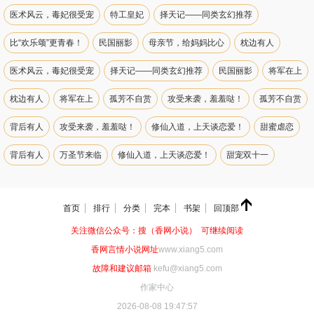
医术风云，毒妃很受宠
特工皇妃
择天记——同类玄幻推荐
比“欢乐颂”更青春！
民国丽影
母亲节，给妈妈比心
枕边有人
医术风云，毒妃很受宠
择天记——同类玄幻推荐
民国丽影
将军在上
枕边有人
将军在上
孤芳不自赏
攻受来袭，羞羞哒！
孤芳不自赏
背后有人
攻受来袭，羞羞哒！
修仙入道，上天谈恋爱！
甜蜜虐恋
背后有人
万圣节来临
修仙入道，上天谈恋爱！
甜宠双十一
甜蜜虐恋
洪荒之力
万圣节来临
浪漫七夕
甜宠双十一
首页
排行
分类
完本
书架
回顶部
来一筐萌宠
洪荒之力
萌宝助攻
浪漫七夕
有妖气！！
关注微信公众号：搜（香网小说） 可继续阅读
来一筐萌宠
宅腐萌文推荐
萌宝助攻
“欢乐颂”来袭！
有妖气！！
香网言情小说网址
www.xiang5.com
那些年一起追过的校草！
宅腐萌文推荐
好友推荐
“欢乐颂”来袭！
故障和建议邮箱
kefu@xiang5.com
作家中心
不一样的视觉盛宴
那些年一起追过的校草！
总裁文推荐
好友推荐
2026-08-08 19:47:57